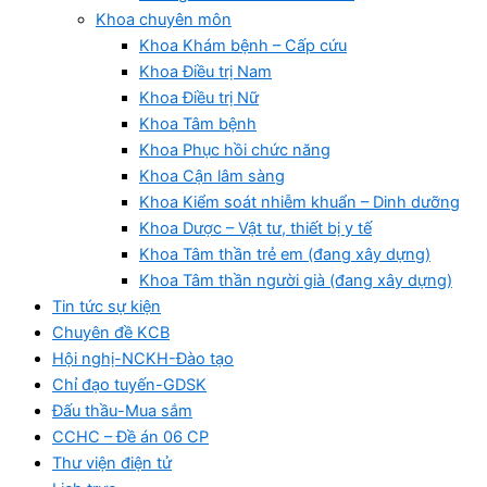
Khoa chuyên môn
Khoa Khám bệnh – Cấp cứu
Khoa Điều trị Nam
Khoa Điều trị Nữ
Khoa Tâm bệnh
Khoa Phục hồi chức năng
Khoa Cận lâm sàng
Khoa Kiểm soát nhiễm khuẩn – Dinh dưỡng
Khoa Dược – Vật tư, thiết bị y tế
Khoa Tâm thần trẻ em (đang xây dựng)
Khoa Tâm thần người già (đang xây dựng)
Tin tức sự kiện
Chuyên đề KCB
Hội nghị-NCKH-Đào tạo
Chỉ đạo tuyến-GDSK
Đấu thầu-Mua sắm
CCHC – Đề án 06 CP
Thư viện điện tử