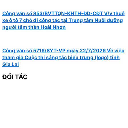
Công văn số 853/BVTTQN-KHTH-ĐD-CĐT V/v thuê
xe ô tô 7 chỗ đi công tác tại Trung tâm Nuôi dưỡng
người tâm thần Hoài Nhơn
Công văn số 5716/SYT-VP ngày 22/7/2026 Về việc
tham gia Cuộc thi sáng tác biểu trưng (logo) tỉnh
Gia Lai
ĐỐI TÁC