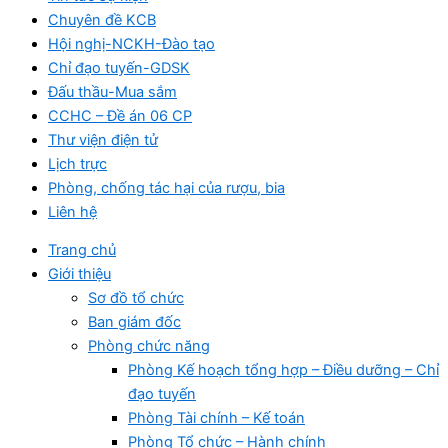
Chuyên đề KCB
Hội nghị-NCKH-Đào tạo
Chỉ đạo tuyến-GDSK
Đấu thầu-Mua sắm
CCHC – Đề án 06 CP
Thư viện điện tử
Lịch trực
Phòng, chống tác hại của rượu, bia
Liên hệ
Trang chủ
Giới thiệu
Sơ đồ tổ chức
Ban giám đốc
Phòng chức năng
Phòng Kế hoạch tổng hợp – Điều dưỡng – Chỉ
đạo tuyến
Phòng Tài chính – Kế toán
Phòng Tổ chức – Hành chính