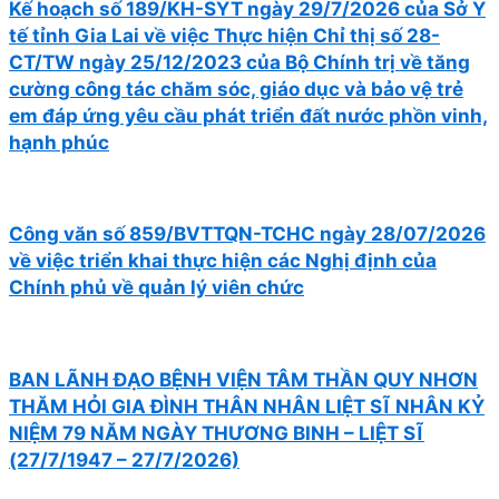
Kế hoạch số 189/KH-SYT ngày 29/7/2026 của Sở Y
tế tỉnh Gia Lai về việc Thực hiện Chỉ thị số 28-
CT/TW ngày 25/12/2023 của Bộ Chính trị về tăng
cường công tác chăm sóc, giáo dục và bảo vệ trẻ
em đáp ứng yêu cầu phát triển đất nước phồn vinh,
hạnh phúc
Công văn số 859/BVTTQN-TCHC ngày 28/07/2026
về việc triển khai thực hiện các Nghị định của
Chính phủ về quản lý viên chức
BAN LÃNH ĐẠO BỆNH VIỆN TÂM THẦN QUY NHƠN
THĂM HỎI GIA ĐÌNH THÂN NHÂN LIỆT SĨ NHÂN KỶ
NIỆM 79 NĂM NGÀY THƯƠNG BINH – LIỆT SĨ
(27/7/1947 – 27/7/2026)