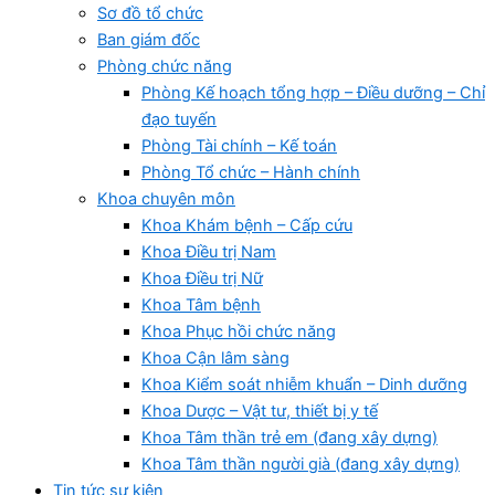
Sơ đồ tổ chức
Ban giám đốc
Phòng chức năng
Phòng Kế hoạch tổng hợp – Điều dưỡng – Chỉ
đạo tuyến
Phòng Tài chính – Kế toán
Phòng Tổ chức – Hành chính
Khoa chuyên môn
Khoa Khám bệnh – Cấp cứu
Khoa Điều trị Nam
Khoa Điều trị Nữ
Khoa Tâm bệnh
Khoa Phục hồi chức năng
Khoa Cận lâm sàng
Khoa Kiểm soát nhiễm khuẩn – Dinh dưỡng
Khoa Dược – Vật tư, thiết bị y tế
Khoa Tâm thần trẻ em (đang xây dựng)
Khoa Tâm thần người già (đang xây dựng)
Tin tức sự kiện