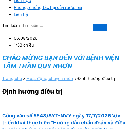
Lịch trực
Phòng, chống tác hại của rượu, bia
Liên hệ
Tìm kiếm
06/08/2026
1:33 chiều
CHÀO MỪNG BẠN ĐẾN VỚI BỆNH VIỆN
TÂM THẦN QUY NHƠN
Trang chủ
»
Hoạt động chuyên môn
»
Định hướng điều trị
Định hướng điều trị
Công văn số 5548/SYT-NVY ngày 17/7/2026 V/v
triển khai thực hiện “Hướng dẫn chẩn đoán và điều