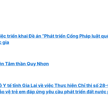
 triển khai Đề án “Phát triển Cổng Pháp luật qu
c gia
iện Tâm thần Quy Nhơn
 tế tỉnh Gia Lai về việc Thực hiện Chỉ thị số 2
ảo vệ trẻ em đáp ứng yêu cầu phát triển đất nước