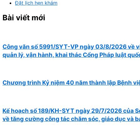
Đặt lịch hẹn khám
Bài viết mới
Công văn số 5991/SYT-VP ngày 03/8/2026 về việc
quản lý, vận hành, khai thác Cổng Pháp luật quố
Chương trình Kỷ niệm 40 năm thành lập Bệnh v
Kế hoạch số 189/KH-SYT ngày 29/7/2026 của Sở Y
về tăng cường công tác chăm sóc, giáo dục và b