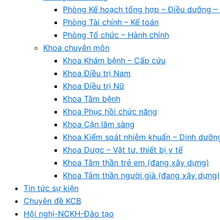
Phòng Kế hoạch tổng hợp – Điều dưỡng – 
Phòng Tài chính – Kế toán
Phòng Tổ chức – Hành chính
Khoa chuyên môn
Khoa Khám bệnh – Cấp cứu
Khoa Điều trị Nam
Khoa Điều trị Nữ
Khoa Tâm bệnh
Khoa Phục hồi chức năng
Khoa Cận lâm sàng
Khoa Kiểm soát nhiễm khuẩn – Dinh dưỡn
Khoa Dược – Vật tư, thiết bị y tế
Khoa Tâm thần trẻ em (đang xây dựng)
Khoa Tâm thần người già (đang xây dựng)
Tin tức sự kiện
Chuyên đề KCB
Hội nghị-NCKH-Đào tạo