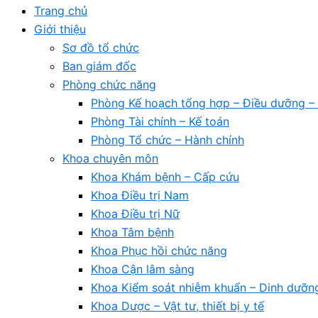
Trang chủ
Giới thiệu
Sơ đồ tổ chức
Ban giám đốc
Phòng chức năng
Phòng Kế hoạch tổng hợp – Điều dưỡng – 
Phòng Tài chính – Kế toán
Phòng Tổ chức – Hành chính
Khoa chuyên môn
Khoa Khám bệnh – Cấp cứu
Khoa Điều trị Nam
Khoa Điều trị Nữ
Khoa Tâm bệnh
Khoa Phục hồi chức năng
Khoa Cận lâm sàng
Khoa Kiểm soát nhiễm khuẩn – Dinh dưỡn
Khoa Dược – Vật tư, thiết bị y tế