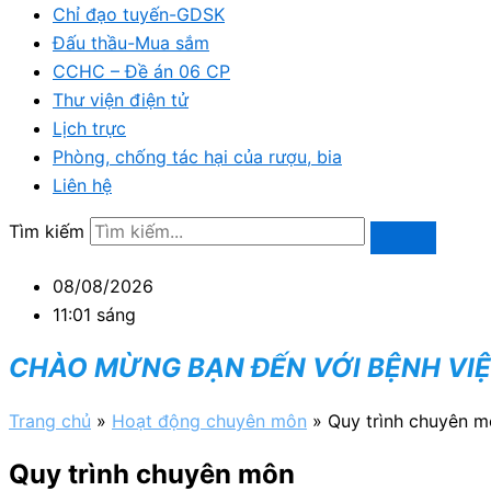
Chỉ đạo tuyến-GDSK
Đấu thầu-Mua sắm
CCHC – Đề án 06 CP
Thư viện điện tử
Lịch trực
Phòng, chống tác hại của rượu, bia
Liên hệ
Tìm kiếm
08/08/2026
11:01 sáng
CHÀO MỪNG BẠN ĐẾN VỚI BỆNH VI
Trang chủ
»
Hoạt động chuyên môn
»
Quy trình chuyên 
Quy trình chuyên môn