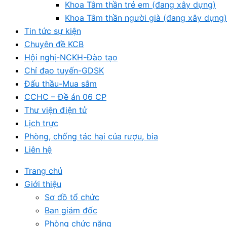
Khoa Tâm thần trẻ em (đang xây dựng)
Khoa Tâm thần người già (đang xây dựng)
Tin tức sự kiện
Chuyên đề KCB
Hội nghị-NCKH-Đào tạo
Chỉ đạo tuyến-GDSK
Đấu thầu-Mua sắm
CCHC – Đề án 06 CP
Thư viện điện tử
Lịch trực
Phòng, chống tác hại của rượu, bia
Liên hệ
Trang chủ
Giới thiệu
Sơ đồ tổ chức
Ban giám đốc
Phòng chức năng