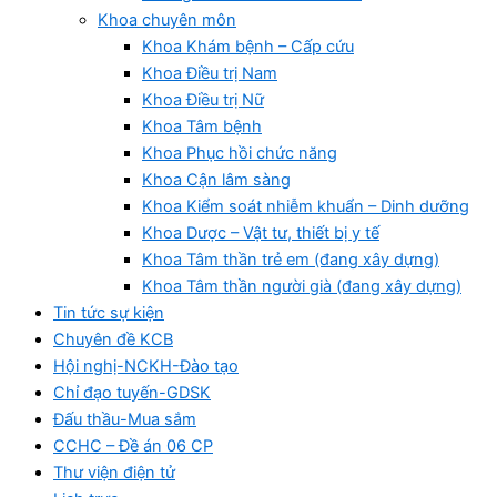
Khoa chuyên môn
Khoa Khám bệnh – Cấp cứu
Khoa Điều trị Nam
Khoa Điều trị Nữ
Khoa Tâm bệnh
Khoa Phục hồi chức năng
Khoa Cận lâm sàng
Khoa Kiểm soát nhiễm khuẩn – Dinh dưỡng
Khoa Dược – Vật tư, thiết bị y tế
Khoa Tâm thần trẻ em (đang xây dựng)
Khoa Tâm thần người già (đang xây dựng)
Tin tức sự kiện
Chuyên đề KCB
Hội nghị-NCKH-Đào tạo
Chỉ đạo tuyến-GDSK
Đấu thầu-Mua sắm
CCHC – Đề án 06 CP
Thư viện điện tử