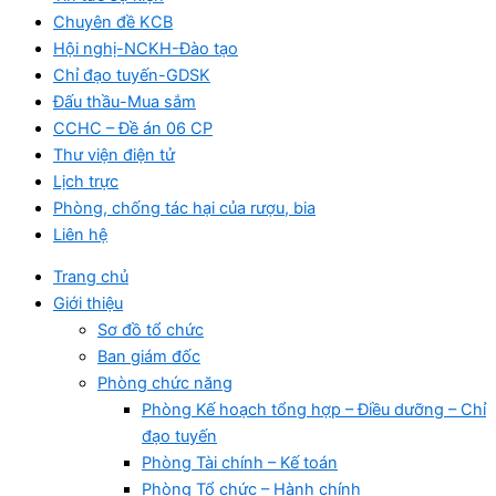
Chuyên đề KCB
Hội nghị-NCKH-Đào tạo
Chỉ đạo tuyến-GDSK
Đấu thầu-Mua sắm
CCHC – Đề án 06 CP
Thư viện điện tử
Lịch trực
Phòng, chống tác hại của rượu, bia
Liên hệ
Trang chủ
Giới thiệu
Sơ đồ tổ chức
Ban giám đốc
Phòng chức năng
Phòng Kế hoạch tổng hợp – Điều dưỡng – Chỉ
đạo tuyến
Phòng Tài chính – Kế toán
Phòng Tổ chức – Hành chính