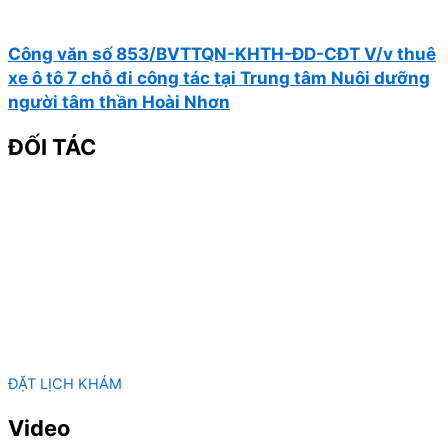
Công văn số 853/BVTTQN-KHTH-ĐD-CĐT V/v thuê
xe ô tô 7 chỗ đi công tác tại Trung tâm Nuôi dưỡng
người tâm thần Hoài Nhơn
ĐỐI TÁC
ĐẶT LỊCH KHÁM
Video