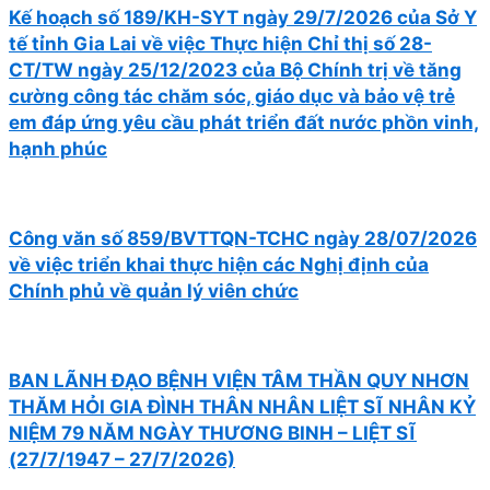
Kế hoạch số 189/KH-SYT ngày 29/7/2026 của Sở Y
tế tỉnh Gia Lai về việc Thực hiện Chỉ thị số 28-
CT/TW ngày 25/12/2023 của Bộ Chính trị về tăng
cường công tác chăm sóc, giáo dục và bảo vệ trẻ
em đáp ứng yêu cầu phát triển đất nước phồn vinh,
hạnh phúc
Công văn số 859/BVTTQN-TCHC ngày 28/07/2026
về việc triển khai thực hiện các Nghị định của
Chính phủ về quản lý viên chức
BAN LÃNH ĐẠO BỆNH VIỆN TÂM THẦN QUY NHƠN
THĂM HỎI GIA ĐÌNH THÂN NHÂN LIỆT SĨ NHÂN KỶ
NIỆM 79 NĂM NGÀY THƯƠNG BINH – LIỆT SĨ
(27/7/1947 – 27/7/2026)