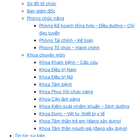
Sơ đồ tổ chức
Ban giám đốc
Phòng chức năng
Phòng Kế hoạch tổng hợp – Điều dưỡng – Chỉ
đạo tuyến
Phòng Tài chính – Kế toán
Phòng Tổ chức – Hành chính
Khoa chuyên môn
Khoa Khám bệnh – Cấp cứu
Khoa Điều trị Nam
Khoa Điều trị Nữ
Khoa Tâm bệnh
Khoa Phục hồi chức năng
Khoa Cận lâm sàng
Khoa Kiểm soát nhiễm khuẩn – Dinh dưỡng
Khoa Dược – Vật tư, thiết bị y tế
Khoa Tâm thần trẻ em (đang xây dựng)
Khoa Tâm thần người già (đang xây dựng)
Tin tức sự kiện