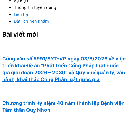
Sự kiện
Thông tin tuyển dụng
Liên hệ
Đặt lịch hẹn khám
Bài viết mới
Công văn số 5991/SYT-VP ngày 03/8/2026 về việc
triển khai Đề án “Phát triển Cổng Pháp luật quốc
gia giai đoạn 2026 – 2030” và Quy chế quản lý, vận
hành, khai thác Cổng Pháp luật quốc gia
Chương trình Kỷ niệm 40 năm thành lập Bệnh viện
Tâm thần Quy Nhơn