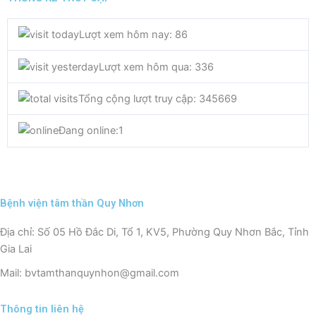
c
i
u
Lượt xem hôm nay: 86
e
t
t
Lượt xem hôm qua: 336
b
t
u
Tổng cộng lượt truy cập: 345669
o
e
b
Đang online:
1
o
r
e
k
Bệnh viện tâm thần Quy Nhơn
Địa chỉ: Số 05 Hồ Đắc Di, Tổ 1, KV5, Phường Quy Nhơn Bắc, Tỉnh
Gia Lai
Mail: bvtamthanquynhon@gmail.com
Thông tin liên hệ