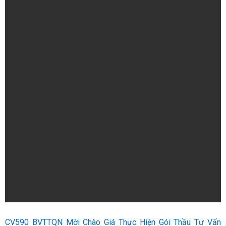
CV590 BVTTQN Mời Chào Giá Thực Hiện Gói Thầu Tư Vấn