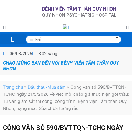
Nhảy
BỆNH VIỆN TÂM THẦN QUY NHƠN
tới
QUY NHON PSYCHIATRIC HOSPITAL
nội
dung
Tìm
kiếm
Trang chủ
Giới thiệu
Tin tức sự kiện
Chuyên đề KCB
Hội nghị-NCKH-Đào tạo
Chỉ đạo tuyến-GDSK
Đấu thầu-Mua sắm
CCHC – Đề án 06 CP
Thư viện điện tử
Lịch trực
Phòng, chống tác hại của rượu, bia
06/08/2026
8:02 sáng
CHÀO MỪNG BẠN ĐẾN VỚI BỆNH VIỆN TÂM THẦN QUY
NHƠN
Trang chủ
»
Đấu thầu-Mua sắm
»
Công văn số 590/BVTTQN-
TCHC ngày 21/5/2026 về việc mời chào giá thực hiện gói thầu:
Tư vấn giám sát thi công, công trình: Bệnh viện Tâm thần Quy
Nhơn, hạng mục: Sửa chữa tường rào
CÔNG VĂN SỐ 590/BVTTQN-TCHC NGÀY