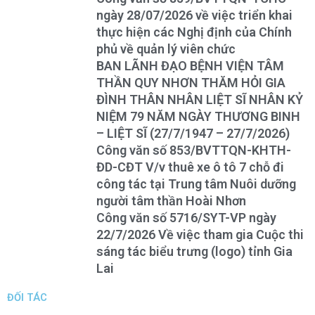
ngày 28/07/2026 về việc triển khai
thực hiện các Nghị định của Chính
phủ về quản lý viên chức
BAN LÃNH ĐẠO BỆNH VIỆN TÂM
THẦN QUY NHƠN THĂM HỎI GIA
ĐÌNH THÂN NHÂN LIỆT SĨ NHÂN KỶ
NIỆM 79 NĂM NGÀY THƯƠNG BINH
– LIỆT SĨ (27/7/1947 – 27/7/2026)
Công văn số 853/BVTTQN-KHTH-
ĐD-CĐT V/v thuê xe ô tô 7 chỗ đi
công tác tại Trung tâm Nuôi dưỡng
người tâm thần Hoài Nhơn
Công văn số 5716/SYT-VP ngày
22/7/2026 Về việc tham gia Cuộc thi
sáng tác biểu trưng (logo) tỉnh Gia
Lai
ĐỐI TÁC