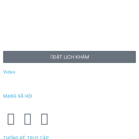
ĐẶT LỊCH KHÁM
Video
MẠNG XÃ HỘI
F
T
Y
a
w
o
THỐNG KÊ TRUY CẬP