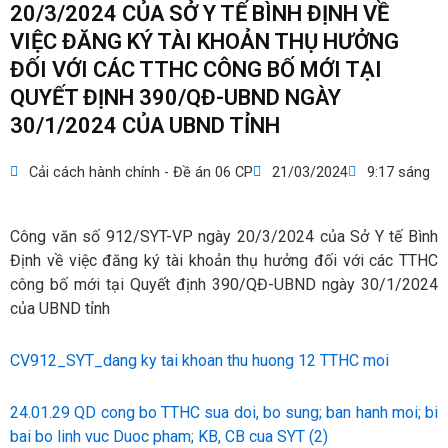
20/3/2024 CỦA SỞ Y TẾ BÌNH ĐỊNH VỀ
VIỆC ĐĂNG KÝ TÀI KHOẢN THỤ HƯỞNG
ĐỐI VỚI CÁC TTHC CÔNG BỐ MỚI TẠI
QUYẾT ĐỊNH 390/QĐ-UBND NGÀY
30/1/2024 CỦA UBND TỈNH
Cải cách hành chính - Đề án 06 CP
21/03/2024
9:17 sáng
Công văn số 912/SYT-VP ngày 20/3/2024 của Sở Y tế Bình
Định về việc đăng ký tài khoản thụ hưởng đối với các TTHC
công bố mới tại Quyết định 390/QĐ-UBND ngày 30/1/2024
của UBND tỉnh
CV912_SYT_dang ky tai khoan thu huong 12 TTHC moi
24.01.29 QD cong bo TTHC sua doi, bo sung; ban hanh moi; bi
bai bo linh vuc Duoc pham; KB, CB cua SYT (2)