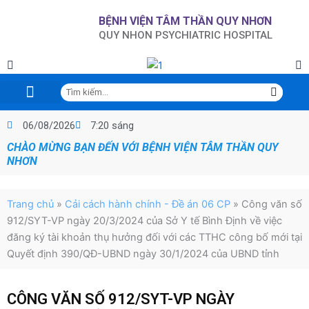
Nhảy
BỆNH VIỆN TÂM THẦN QUY NHƠN
tới
QUY NHON PSYCHIATRIC HOSPITAL
nội
dung
Tìm
kiếm
Trang chủ
Giới thiệu
Tin tức sự kiện
Chuyên đề KCB
Hội nghị-NCKH-Đào tạo
Chỉ đạo tuyến-GDSK
Đấu thầu-Mua sắm
CCHC – Đề án 06 CP
Thư viện điện tử
Lịch trực
Phòng, chống tác hại của rượu, bia
06/08/2026
7:20 sáng
CHÀO MỪNG BẠN ĐẾN VỚI BỆNH VIỆN TÂM THẦN QUY
NHƠN
Trang chủ
»
Cải cách hành chính - Đề án 06 CP
»
Công văn số
912/SYT-VP ngày 20/3/2024 của Sở Y tế Bình Định về việc
đăng ký tài khoản thụ hưởng đối với các TTHC công bố mới tại
Quyết định 390/QĐ-UBND ngày 30/1/2024 của UBND tỉnh
CÔNG VĂN SỐ 912/SYT-VP NGÀY