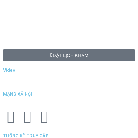
ĐẶT LỊCH KHÁM
Video
MẠNG XÃ HỘI
F
T
Y
a
w
o
THỐNG KÊ TRUY CẬP