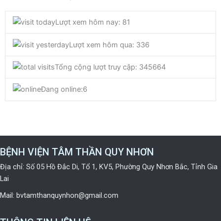
c
i
u
Lượt xem hôm nay: 81
e
t
t
Lượt xem hôm qua: 336
b
t
u
Tổng cộng lượt truy cập: 345664
o
e
b
Đang online:
6
o
r
e
k
BỆNH VIỆN TÂM THẦN QUY NHƠN
Địa chỉ: Số 05 Hồ Đắc Di, Tổ 1, KV5, Phường Quy Nhơn Bắc, Tỉnh Gia
Lai
Mail: bvtamthanquynhon@gmail.com