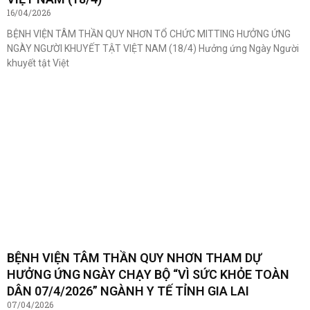
16/04/2026
BỆNH VIỆN TÂM THẦN QUY NHƠN TỔ CHỨC MITTING HƯỞNG ỨNG
NGÀY NGƯỜI KHUYẾT TẬT VIỆT NAM (18/4) Hưởng ứng Ngày Người
khuyết tật Việt
BỆNH VIỆN TÂM THẦN QUY NHƠN THAM DỰ
HƯỞNG ỨNG NGÀY CHẠY BỘ “VÌ SỨC KHỎE TOÀN
DÂN 07/4/2026” NGÀNH Y TẾ TỈNH GIA LAI
07/04/2026