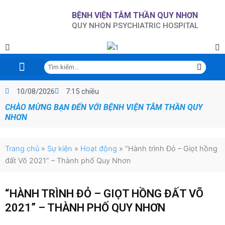
Nhảy
BỆNH VIỆN TÂM THẦN QUY NHƠN
tới
QUY NHON PSYCHIATRIC HOSPITAL
nội
dung
Tìm
kiếm
Trang chủ
Giới thiệu
Tin tức sự kiện
Chuyên đề KCB
Hội nghị-NCKH-Đào tạo
Chỉ đạo tuyến-GDSK
Đấu thầu-Mua sắm
CCHC – Đề án 06 CP
Thư viện điện tử
Lịch trực
Phòng, chống tác hại của rượu, bia
10/08/2026
7:15 chiều
CHÀO MỪNG BẠN ĐẾN VỚI BỆNH VIỆN TÂM THẦN QUY
NHƠN
Trang chủ
»
Sự kiện
»
Hoạt động
»
“Hành trình Đỏ – Giọt hồng
đất Võ 2021” – Thành phố Quy Nhơn
“HÀNH TRÌNH ĐỎ – GIỌT HỒNG ĐẤT VÕ
2021” – THÀNH PHỐ QUY NHƠN