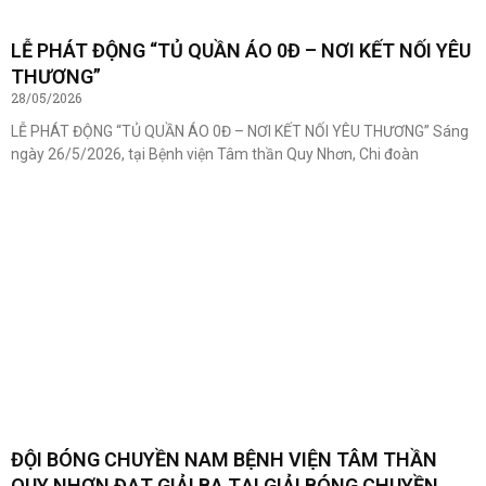
LỄ PHÁT ĐỘNG “TỦ QUẦN ÁO 0Đ – NƠI KẾT NỐI YÊU
THƯƠNG”
28/05/2026
LỄ PHÁT ĐỘNG “TỦ QUẦN ÁO 0Đ – NƠI KẾT NỐI YÊU THƯƠNG” Sáng
ngày 26/5/2026, tại Bệnh viện Tâm thần Quy Nhơn, Chi đoàn
ĐỘI BÓNG CHUYỀN NAM BỆNH VIỆN TÂM THẦN
QUY NHƠN ĐẠT GIẢI BA TẠI GIẢI BÓNG CHUYỀN