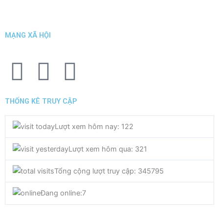
MẠNG XÃ HỘI
F
T
Y
a
w
o
THỐNG KÊ TRUY CẬP
c
i
u
Lượt xem hôm nay: 122
e
t
t
Lượt xem hôm qua: 321
b
t
u
Tổng cộng lượt truy cập: 345795
o
e
b
Đang online:
7
o
r
e