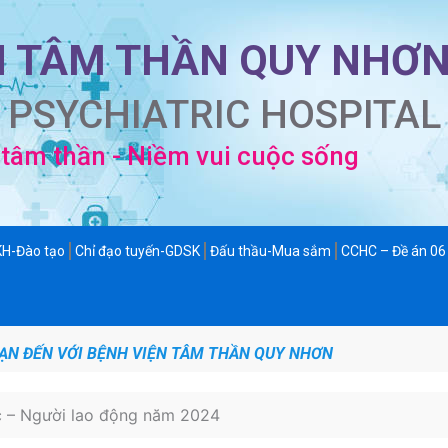
N TÂM THẦN QUY NHƠ
 PSYCHIATRIC HOSPITAL
tâm thần - Niềm vui cuộc sống
KH-Đào tạo
Chỉ đạo tuyến-GDSK
Đấu thầu-Mua sắm
CCHC – Đề án 06
N ĐẾN VỚI BỆNH VIỆN TÂM THẦN QUY NHƠN
c – Người lao động năm 2024