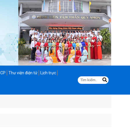
N
 CP
Thư viện điện tử
Lịch trực
Tìm
kiếm