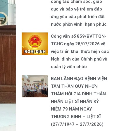
công tác chăm sóc, giáo
dục và bảo vệ trẻ em đáp
ứng yêu cầu phát triển đất
nước phồn vinh, hạnh phúc
Công văn số 859/BVTTQN-
TCHC ngày 28/07/2026 về
việc triển khai thực hiện các
Nghị định của Chính phủ về
quản lý viên chức
BAN LÃNH ĐẠO BỆNH VIỆN
TÂM THẦN QUY NHƠN
THĂM HỎI GIA ĐÌNH THÂN
NHÂN LIỆT SĨ NHÂN KỶ
NIỆM 79 NĂM NGÀY
THƯƠNG BINH – LIỆT SĨ
(27/7/1947 – 27/7/2026)