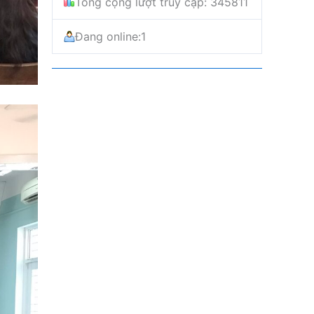
Tổng cộng lượt truy cập: 345811
Đang online:
1