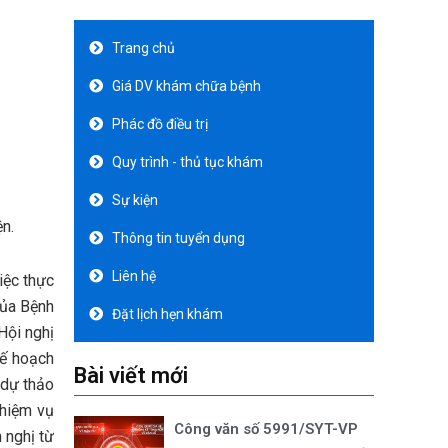
Trang chủ
Giá DV khám chữa bệnh
Phác đồ điều trị
Quy trình - thủ tục khám
Sự kiện
n.
Thông tin tuyển dụng
Liên hệ
iệc thực
của Bệnh
Đặt lịch hẹn khám
Hội nghị
kế hoạch
Bài viết mới
 dự thảo
nhiệm vụ
Công văn số 5991/SYT-VP
 nghị từ