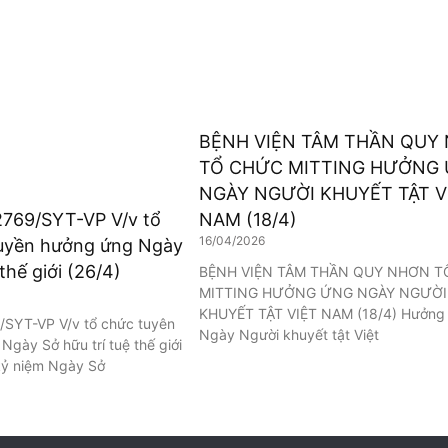
BỆNH VIỆN TÂM THẦN QUY
TỔ CHỨC MITTING HƯỞNG
NGÀY NGƯỜI KHUYẾT TẬT V
2769/SYT-VP V/v tổ
NAM (18/4)
16/04/2026
ruyền hưởng ứng Ngày
 thế giới (26/4)
BỆNH VIỆN TÂM THẦN QUY NHƠN 
MITTING HƯỞNG ỨNG NGÀY NGƯỜI
KHUYẾT TẬT VIỆT NAM (18/4) Hưởng
/SYT-VP V/v tổ chức tuyên
Ngày Người khuyết tật Việt
Ngày Sở hữu trí tuệ thế giới
kỷ niệm Ngày Sở