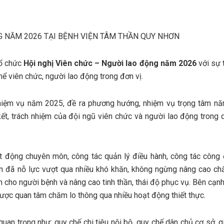
G NĂM 2026 TẠI BỆNH VIỆN TÂM THẦN QUY NHƠN
tổ chức
Hội nghị Viên chức – Người lao động năm 2026
với sự 
 viên chức, người lao động trong đơn vị.
 nhiệm vụ năm 2025, đề ra phương hướng, nhiệm vụ trọng tâm n
ết, trách nhiệm của đội ngũ viên chức và người lao động trong q
ạt động chuyên môn, công tác quản lý điều hành, công tác công
ện đã nỗ lực vượt qua nhiều khó khăn, không ngừng nâng cao ch
 cho người bệnh và nâng cao tinh thần, thái độ phục vụ. Bên cạnh
được quan tâm chăm lo thông qua nhiều hoạt động thiết thực.
uan trọng như: quy chế chi tiêu nội bộ, quy chế dân chủ cơ sở, g