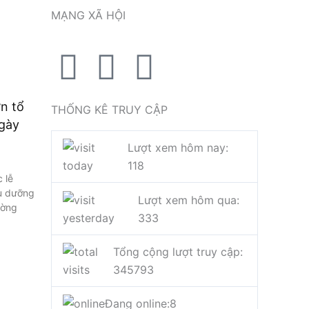
MẠNG XÃ HỘI
F
T
Y
a
w
o
n tổ
THỐNG KÊ TRUY CẬP
c
i
u
gày
Lượt xem hôm nay:
e
t
t
118
 lễ
b
t
u
u dưỡng
Lượt xem hôm qua:
ường
333
o
e
b
Tổng cộng lượt truy cập:
o
r
e
345793
k
Đang online:
8