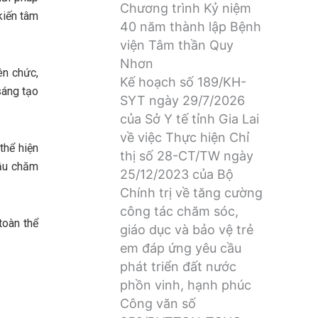
Chương trình Kỷ niệm
kiến tâm
40 năm thành lập Bệnh
viện Tâm thần Quy
Nhơn
ên chức,
Kế hoạch số 189/KH-
sáng tạo
SYT ngày 29/7/2026
của Sở Y tế tỉnh Gia Lai
về việc Thực hiện Chỉ
thể hiện
thị số 28-CT/TW ngày
cầu chăm
25/12/2023 của Bộ
Chính trị về tăng cường
công tác chăm sóc,
toàn thể
giáo dục và bảo vệ trẻ
em đáp ứng yêu cầu
phát triển đất nước
phồn vinh, hạnh phúc
Công văn số