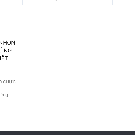
 NHƠN
 ỨNG
IỆT
TỔ CHỨC
 ứng