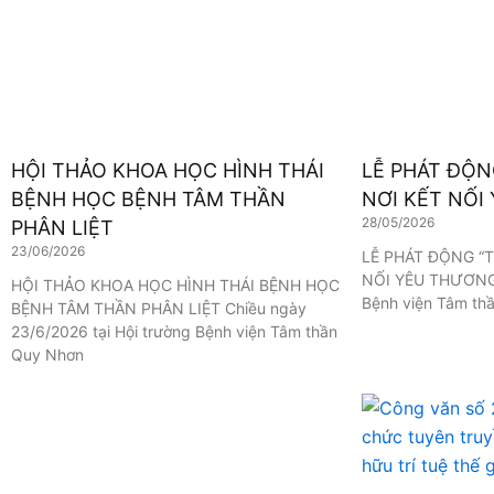
HỘI THẢO KHOA HỌC HÌNH THÁI
LỄ PHÁT ĐỘN
BỆNH HỌC BỆNH TÂM THẦN
NƠI KẾT NỐI
28/05/2026
PHÂN LIỆT
23/06/2026
LỄ PHÁT ĐỘNG “T
NỐI YÊU THƯƠNG”
HỘI THẢO KHOA HỌC HÌNH THÁI BỆNH HỌC
Bệnh viện Tâm th
BỆNH TÂM THẦN PHÂN LIỆT Chiều ngày
23/6/2026 tại Hội trường Bệnh viện Tâm thần
Quy Nhơn