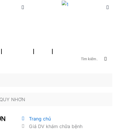
N
Thư viện điện tử
Lịch trực
Tìm
kiếm
N QUY NHƠN
ƠN
Trang chủ
Giá DV khám chữa bệnh