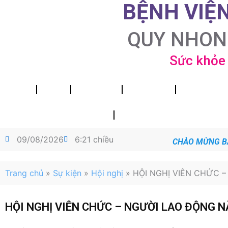
BỆNH VIỆ
Nhảy
tới
nội
QUY NHON
dung
Sức khỏe 
Trang chủ
Giới thiệu
Tin tức sự kiện
Chuyên đề KCB
Hội nghị-NCKH-
Phòng, chống tác hại của rượu, bia
Liên hệ
09/08/2026
6:21 chiều
CHÀO MỪNG BẠ
Trang chủ
»
Sự kiện
»
Hội nghị
»
HỘI NGHỊ VIÊN CHỨC 
HỘI NGHỊ VIÊN CHỨC – NGƯỜI LAO ĐỘNG 