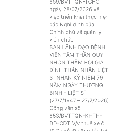
859/BVTTQN-TCHC
ngày 28/07/2026 về
việc triển khai thực hiện
các Nghị định của
Chính phủ về quản lý
viên chức
BAN LÃNH ĐẠO BỆNH
VIỆN TÂM THẦN QUY
NHƠN THĂM HỎI GIA
ĐÌNH THÂN NHÂN LIỆT
SĨ NHÂN KỶ NIỆM 79
NĂM NGÀY THƯƠNG
BINH – LIỆT SĨ
(27/7/1947 – 27/7/2026)
Công văn số
853/BVTTQN-KHTH-
ĐD-CĐT V/v thuê xe ô
tô 7 chỗ đi công tác tại