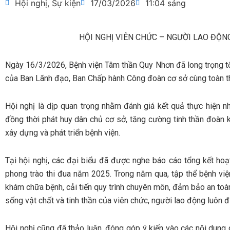
Hội nghị
,
Sự kiện
17/03/2026
11:04 sáng
HỘI NGHỊ VIÊN CHỨC – NGƯỜI LAO ĐỘN
Ngày 16/3/2026, Bệnh viện Tâm thần Quy Nhơn đã long trọng 
của Ban Lãnh đạo, Ban Chấp hành Công đoàn cơ sở cùng toàn thể
Hội nghị là dịp quan trọng nhằm đánh giá kết quả thực hiện
đồng thời phát huy dân chủ cơ sở, tăng cường tinh thần đoàn k
xây dựng và phát triển bệnh viện.
Tại hội nghị, các đại biểu đã được nghe báo cáo tổng kết ho
phong trào thi đua năm 2025. Trong năm qua, tập thể bệnh vi
khám chữa bệnh, cải tiến quy trình chuyên môn, đảm bảo an toàn
sống vật chất và tinh thần của viên chức, người lao động luôn 
Hội nghị cũng đã thảo luận, đóng góp ý kiến vào các nội dung q