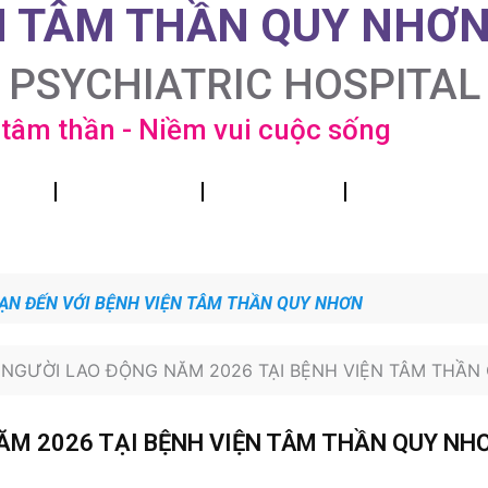
N TÂM THẦN QUY NHƠ
 PSYCHIATRIC HOSPITAL
tâm thần - Niềm vui cuộc sống
Đào tạo
Chỉ đạo tuyến-GDSK
Đấu thầu-Mua sắm
CCHC – Đề án 06 CP
N ĐẾN VỚI BỆNH VIỆN TÂM THẦN QUY NHƠN
– NGƯỜI LAO ĐỘNG NĂM 2026 TẠI BỆNH VIỆN TÂM THẦ
NĂM 2026 TẠI BỆNH VIỆN TÂM THẦN QUY NH