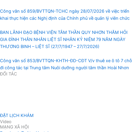
Công văn số 859/BVTTQN-TCHC ngày 28/07/2026 về việc triển
khai thực hiện các Nghị định của Chính phủ về quản lý viên chức
BAN LÃNH ĐẠO BỆNH VIỆN TÂM THẦN QUY NHƠN THĂM HỎI
GIA ĐÌNH THÂN NHÂN LIỆT SĨ NHÂN KỶ NIỆM 79 NĂM NGÀY
THƯƠNG BINH – LIỆT SĨ (27/7/1947 – 27/7/2026)
Công văn số 853/BVTTQN-KHTH-ĐD-CĐT V/v thuê xe ô tô 7 chỗ
đi công tác tại Trung tâm Nuôi dưỡng người tâm thần Hoài Nhơn
ĐỐI TÁC
ĐẶT LỊCH KHÁM
Video
MẠNG XÃ HỘI