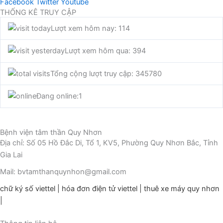
Facebook
Twitter
Youtube
THỐNG KÊ TRUY CẬP
Lượt xem hôm nay: 114
Lượt xem hôm qua: 394
Tổng cộng lượt truy cập: 345780
Đang online:
1
Bệnh viện tâm thần Quy Nhơn
Địa chỉ: Số 05 Hồ Đắc Di, Tổ 1, KV5, Phường Quy Nhơn Bắc, Tỉnh
Gia Lai
Mail: bvtamthanquynhon@gmail.com
chữ ký số viettel
|
hóa đơn điện tử viettel
|
thuê xe máy quy nhơn
|