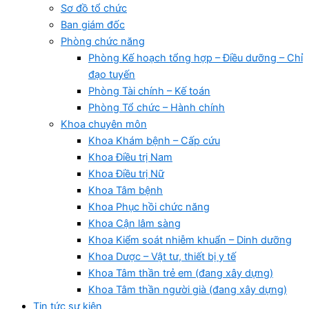
Sơ đồ tổ chức
Ban giám đốc
Phòng chức năng
Phòng Kế hoạch tổng hợp – Điều dưỡng – Chỉ
đạo tuyến
Phòng Tài chính – Kế toán
Phòng Tổ chức – Hành chính
Khoa chuyên môn
Khoa Khám bệnh – Cấp cứu
Khoa Điều trị Nam
Khoa Điều trị Nữ
Khoa Tâm bệnh
Khoa Phục hồi chức năng
Khoa Cận lâm sàng
Khoa Kiểm soát nhiễm khuẩn – Dinh dưỡng
Khoa Dược – Vật tư, thiết bị y tế
Khoa Tâm thần trẻ em (đang xây dựng)
Khoa Tâm thần người già (đang xây dựng)
Tin tức sự kiện