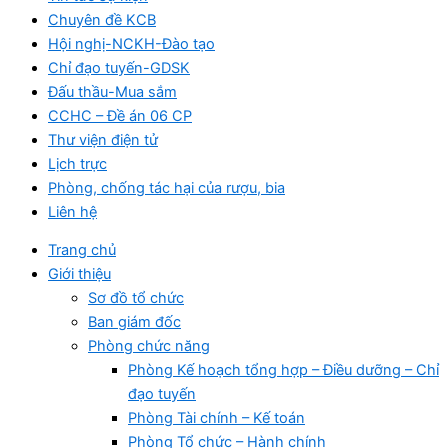
Chuyên đề KCB
Hội nghị-NCKH-Đào tạo
Chỉ đạo tuyến-GDSK
Đấu thầu-Mua sắm
CCHC – Đề án 06 CP
Thư viện điện tử
Lịch trực
Phòng, chống tác hại của rượu, bia
Liên hệ
Trang chủ
Giới thiệu
Sơ đồ tổ chức
Ban giám đốc
Phòng chức năng
Phòng Kế hoạch tổng hợp – Điều dưỡng – Chỉ
đạo tuyến
Phòng Tài chính – Kế toán
Phòng Tổ chức – Hành chính