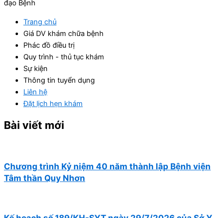
đạo Bệnh
Trang chủ
Giá DV khám chữa bệnh
Phác đồ điều trị
Quy trình - thủ tục khám
Sự kiện
Thông tin tuyển dụng
Liên hệ
Đặt lịch hẹn khám
Bài viết mới
Chương trình Kỷ niệm 40 năm thành lập Bệnh viện
Tâm thần Quy Nhơn
Kế hoạch số 189/KH-SYT ngày 29/7/2026 của Sở Y