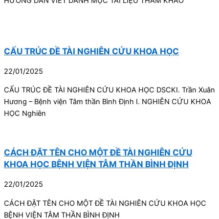
HƯỚNG DẪN VIẾT DANH MỤC TÀI LIỆU THAM KHẢO
CẤU TRÚC ĐỀ TÀI NGHIÊN CỨU KHOA HỌC
22/01/2025
CẤU TRÚC ĐỀ TÀI NGHIÊN CỨU KHOA HỌC DSCKI. Trần Xuân
Hương – Bệnh viện Tâm thần Bình Định I. NGHIÊN CỨU KHOA
HỌC Nghiên
CÁCH ĐẶT TÊN CHO MỘT ĐỀ TÀI NGHIÊN CỨU
KHOA HỌC BỆNH VIỆN TÂM THẦN BÌNH ĐỊNH
22/01/2025
CÁCH ĐẶT TÊN CHO MỘT ĐỀ TÀI NGHIÊN CỨU KHOA HỌC
BỆNH VIỆN TÂM THẦN BÌNH ĐỊNH