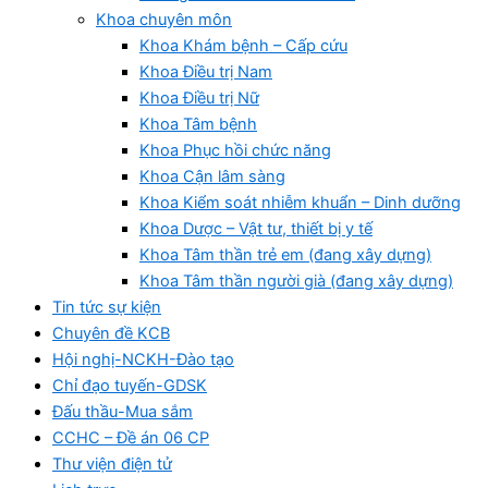
Khoa chuyên môn
Khoa Khám bệnh – Cấp cứu
Khoa Điều trị Nam
Khoa Điều trị Nữ
Khoa Tâm bệnh
Khoa Phục hồi chức năng
Khoa Cận lâm sàng
Khoa Kiểm soát nhiễm khuẩn – Dinh dưỡng
Khoa Dược – Vật tư, thiết bị y tế
Khoa Tâm thần trẻ em (đang xây dựng)
Khoa Tâm thần người già (đang xây dựng)
Tin tức sự kiện
Chuyên đề KCB
Hội nghị-NCKH-Đào tạo
Chỉ đạo tuyến-GDSK
Đấu thầu-Mua sắm
CCHC – Đề án 06 CP
Thư viện điện tử