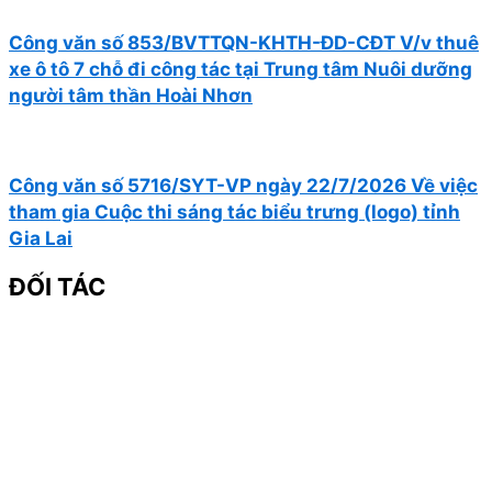
Công văn số 853/BVTTQN-KHTH-ĐD-CĐT V/v thuê
xe ô tô 7 chỗ đi công tác tại Trung tâm Nuôi dưỡng
người tâm thần Hoài Nhơn
Công văn số 5716/SYT-VP ngày 22/7/2026 Về việc
tham gia Cuộc thi sáng tác biểu trưng (logo) tỉnh
Gia Lai
ĐỐI TÁC