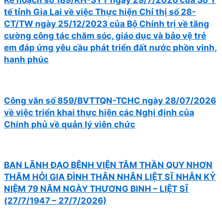
tế tỉnh Gia Lai về việc Thực hiện Chỉ thị số 28-
CT/TW ngày 25/12/2023 của Bộ Chính trị về tăng
cường công tác chăm sóc, giáo dục và bảo vệ trẻ
em đáp ứng yêu cầu phát triển đất nước phồn vinh,
hạnh phúc
Công văn số 859/BVTTQN-TCHC ngày 28/07/2026
về việc triển khai thực hiện các Nghị định của
Chính phủ về quản lý viên chức
BAN LÃNH ĐẠO BỆNH VIỆN TÂM THẦN QUY NHƠN
THĂM HỎI GIA ĐÌNH THÂN NHÂN LIỆT SĨ NHÂN KỶ
NIỆM 79 NĂM NGÀY THƯƠNG BINH – LIỆT SĨ
(27/7/1947 – 27/7/2026)