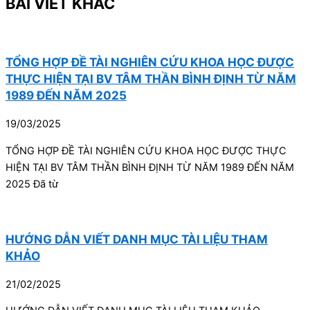
BÀI VIẾT KHÁC
TỔNG HỢP ĐỀ TÀI NGHIÊN CỨU KHOA HỌC ĐƯỢC
THỰC HIỆN TẠI BV TÂM THẦN BÌNH ĐỊNH TỪ NĂM
1989 ĐẾN NĂM 2025
19/03/2025
TỔNG HỢP ĐỀ TÀI NGHIÊN CỨU KHOA HỌC ĐƯỢC THỰC
HIỆN TẠI BV TÂM THẦN BÌNH ĐỊNH TỪ NĂM 1989 ĐẾN NĂM
2025 Đã từ
HƯỚNG DẪN VIẾT DANH MỤC TÀI LIỆU THAM
KHẢO
21/02/2025