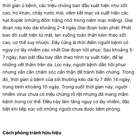
thời gian ủ bệnh, các triệu chứng ban đầu xuất hiện như sốt
cao, ho khan, chảy nước mũi, viêm kết mạc và xuất hiện các
hạt Koplik (những đốm trắng nhỏ trong niêm mạc miệng). Giai
đoạn này kéo dài khoảng 2-4 ngày.Giai đoạn toàn phát: Phát
ban đỏ xuất hiện từ mặt, lan xuống toàn thân kèm theo sốt
cao, cơ thể suy nhược. Đây cũng là thời điểm người bệnh có
nguy cơ lây nhiễm cao nhất.Giai đoạn hồi phục: Sau khoảng 5-
7 ngày, ban bắt đầu bay dần theo trình tự xuất hiện, để lại
những vết thâm trên da. Lúc này, người bệnh dần hồi phục
nhưng vẫn cần chăm sóc cẩn thận để tránh biến chứng. Trong
đó, thời gian ủ bệnh của sởi thường kéo dài từ 7 đến 14 ngày,
trung bình khoảng 10 ngày. Trong suốt thời gian này, người
nhiễm virus chưa có triệu chứng rõ rệt nhưng đã mang mầm
bệnh trong cơ thể. Điều này làm tăng nguy cơ lây nhiễm, đặc
biệt khi tiếp xúc với những người chưa được tiêm phòng.
Cách phòng tránh hữu hiệu