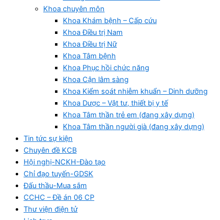
Khoa chuyên môn
Khoa Khám bệnh – Cấp cứu
Khoa Điều trị Nam
Khoa Điều trị Nữ
Khoa Tâm bệnh
Khoa Phục hồi chức năng
Khoa Cận lâm sàng
Khoa Kiểm soát nhiễm khuẩn – Dinh dưỡng
Khoa Dược – Vật tư, thiết bị y tế
Khoa Tâm thần trẻ em (đang xây dựng)
Khoa Tâm thần người già (đang xây dựng)
Tin tức sự kiện
Chuyên đề KCB
Hội nghị-NCKH-Đào tạo
Chỉ đạo tuyến-GDSK
Đấu thầu-Mua sắm
CCHC – Đề án 06 CP
Thư viện điện tử