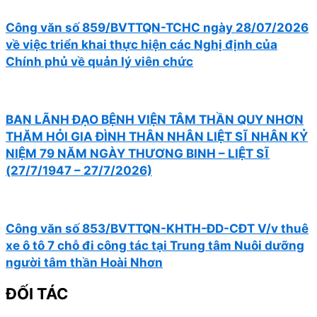
Công văn số 859/BVTTQN-TCHC ngày 28/07/2026
về việc triển khai thực hiện các Nghị định của
Chính phủ về quản lý viên chức
BAN LÃNH ĐẠO BỆNH VIỆN TÂM THẦN QUY NHƠN
THĂM HỎI GIA ĐÌNH THÂN NHÂN LIỆT SĨ NHÂN KỶ
NIỆM 79 NĂM NGÀY THƯƠNG BINH – LIỆT SĨ
(27/7/1947 – 27/7/2026)
Công văn số 853/BVTTQN-KHTH-ĐD-CĐT V/v thuê
xe ô tô 7 chỗ đi công tác tại Trung tâm Nuôi dưỡng
người tâm thần Hoài Nhơn
ĐỐI TÁC