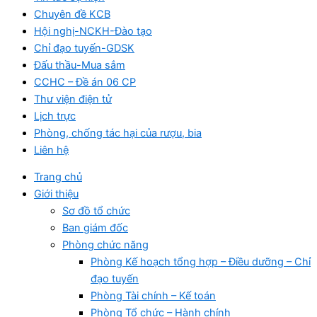
Chuyên đề KCB
Hội nghị-NCKH-Đào tạo
Chỉ đạo tuyến-GDSK
Đấu thầu-Mua sắm
CCHC – Đề án 06 CP
Thư viện điện tử
Lịch trực
Phòng, chống tác hại của rượu, bia
Liên hệ
Trang chủ
Giới thiệu
Sơ đồ tổ chức
Ban giám đốc
Phòng chức năng
Phòng Kế hoạch tổng hợp – Điều dưỡng – Chỉ
đạo tuyến
Phòng Tài chính – Kế toán
Phòng Tổ chức – Hành chính