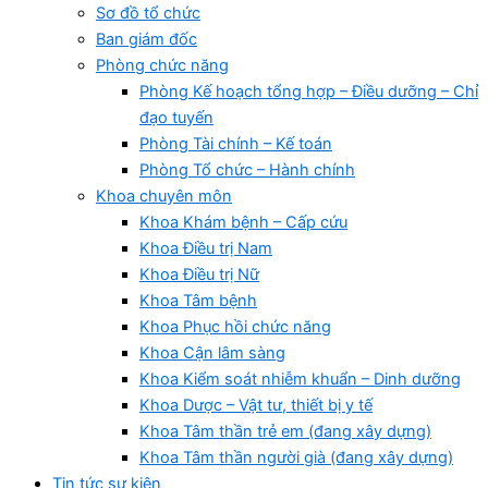
Sơ đồ tổ chức
Ban giám đốc
Phòng chức năng
Phòng Kế hoạch tổng hợp – Điều dưỡng – Chỉ
đạo tuyến
Phòng Tài chính – Kế toán
Phòng Tổ chức – Hành chính
Khoa chuyên môn
Khoa Khám bệnh – Cấp cứu
Khoa Điều trị Nam
Khoa Điều trị Nữ
Khoa Tâm bệnh
Khoa Phục hồi chức năng
Khoa Cận lâm sàng
Khoa Kiểm soát nhiễm khuẩn – Dinh dưỡng
Khoa Dược – Vật tư, thiết bị y tế
Khoa Tâm thần trẻ em (đang xây dựng)
Khoa Tâm thần người già (đang xây dựng)
Tin tức sự kiện