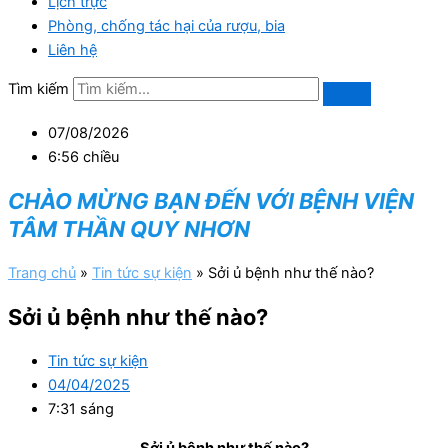
Lịch trực
Phòng, chống tác hại của rượu, bia
Liên hệ
Tìm kiếm
07/08/2026
6:56 chiều
CHÀO MỪNG BẠN ĐẾN VỚI BỆNH VIỆN
TÂM THẦN QUY NHƠN
Trang chủ
»
Tin tức sự kiện
»
Sởi ủ bệnh như thế nào?
Sởi ủ bệnh như thế nào?
Tin tức sự kiện
04/04/2025
7:31 sáng
Sởi ủ bệnh như thế nào?