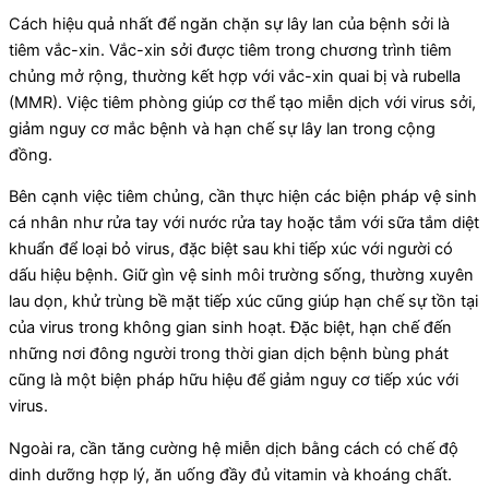
Cách hiệu quả nhất để ngăn chặn sự lây lan của bệnh sởi là
tiêm vắc-xin. Vắc-xin sởi được tiêm trong chương trình tiêm
chủng mở rộng, thường kết hợp với vắc-xin quai bị và rubella
(MMR). Việc tiêm phòng giúp cơ thể tạo miễn dịch với virus sởi,
giảm nguy cơ mắc bệnh và hạn chế sự lây lan trong cộng
đồng.
Bên cạnh việc tiêm chủng, cần thực hiện các biện pháp vệ sinh
cá nhân như rửa tay với nước rửa tay hoặc tắm với sữa tắm diệt
khuẩn để loại bỏ virus, đặc biệt sau khi tiếp xúc với người có
dấu hiệu bệnh. Giữ gìn vệ sinh môi trường sống, thường xuyên
lau dọn, khử trùng bề mặt tiếp xúc cũng giúp hạn chế sự tồn tại
của virus trong không gian sinh hoạt. Đặc biệt, hạn chế đến
những nơi đông người trong thời gian dịch bệnh bùng phát
cũng là một biện pháp hữu hiệu để giảm nguy cơ tiếp xúc với
virus.
Ngoài ra, cần tăng cường hệ miễn dịch bằng cách có chế độ
dinh dưỡng hợp lý, ăn uống đầy đủ vitamin và khoáng chất.