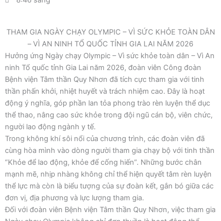
8:46 sáng
THAM GIA NGÀY CHẠY OLYMPIC – VÌ SỨC KHỎE TOÀN DÂN
– VÌ AN NINH TỔ QUỐC TỈNH GIA LAI NĂM 2026
Hưởng ứng Ngày chạy Olympic – Vì sức khỏe toàn dân – Vì An
ninh Tổ quốc tỉnh Gia Lai năm 2026, đoàn viên Công đoàn
Bệnh viện Tâm thần Quy Nhơn đã tích cực tham gia với tinh
thần phấn khởi, nhiệt huyết và trách nhiệm cao. Đây là hoạt
động ý nghĩa, góp phần lan tỏa phong trào rèn luyện thể dục
thể thao, nâng cao sức khỏe trong đội ngũ cán bộ, viên chức,
người lao động ngành y tế.
Trong không khí sôi nổi của chương trình, các đoàn viên đã
cùng hòa mình vào dòng người tham gia chạy bộ với tinh thần
“Khỏe để lao động, khỏe để cống hiến”. Những bước chân
mạnh mẽ, nhịp nhàng không chỉ thể hiện quyết tâm rèn luyện
thể lực mà còn là biểu tượng của sự đoàn kết, gắn bó giữa các
đơn vị, địa phương và lực lượng tham gia.
Đối với đoàn viên Bệnh viện Tâm thần Quy Nhơn, việc tham gia