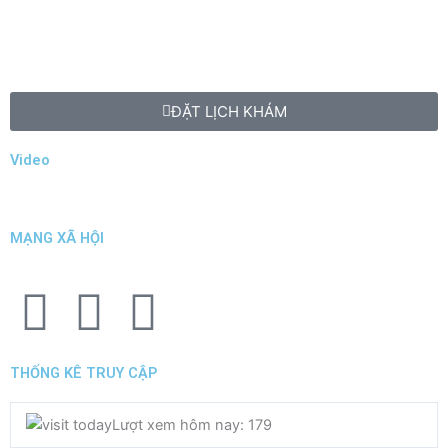
ĐẶT LỊCH KHÁM
Video
MẠNG XÃ HỘI
F
T
Y
a
w
o
THỐNG KÊ TRUY CẬP
c
i
u
Lượt xem hôm nay: 179