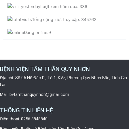
e
t
t
Lượt xem hôm qua: 336
b
t
u
Tổng cộng lượt truy cập: 345762
o
e
b
Đang online:
9
o
r
e
k
BỆNH VIỆN TÂM THẦN QUY NHƠN
Địa chỉ: Số 05 Hồ Đắc Di, Tổ 1, KV5, Phường Quy Nhơn Bắc, Tỉnh Gia
Lai
Mail: bvtamthanquynhon@gmail.com
THÔNG TIN LIÊN HỆ
Điện thoại: 0256 3848840
Bản quyền thuộc về Bệnh viện Tâm thần Quy Nhơn