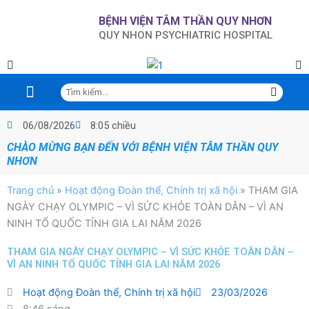
Nhảy
BỆNH VIỆN TÂM THẦN QUY NHƠN
tới
QUY NHON PSYCHIATRIC HOSPITAL
nội
dung
Tìm
kiếm
Trang chủ
Giới thiệu
Tin tức sự kiện
Chuyên đề KCB
Hội nghị-NCKH-Đào tạo
Chỉ đạo tuyến-GDSK
Đấu thầu-Mua sắm
CCHC – Đề án 06 CP
Thư viện điện tử
Lịch trực
Phòng, chống tác hại của rượu, bia
06/08/2026
8:05 chiều
CHÀO MỪNG BẠN ĐẾN VỚI BỆNH VIỆN TÂM THẦN QUY
NHƠN
Trang chủ
»
Hoạt động Đoàn thể, Chính trị xã hội
»
THAM GIA
NGÀY CHẠY OLYMPIC – VÌ SỨC KHỎE TOÀN DÂN – VÌ AN
NINH TỔ QUỐC TỈNH GIA LAI NĂM 2026
THAM GIA NGÀY CHẠY OLYMPIC – VÌ SỨC KHỎE TOÀN DÂN –
VÌ AN NINH TỔ QUỐC TỈNH GIA LAI NĂM 2026
Hoạt động Đoàn thể, Chính trị xã hội
23/03/2026