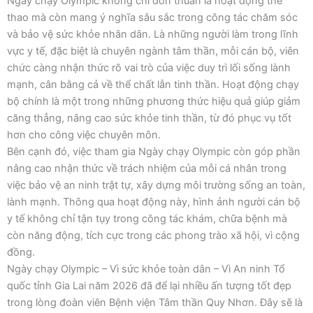
Ngày chạy Olympic không chỉ đơn thuần là hoạt động thể
thao mà còn mang ý nghĩa sâu sắc trong công tác chăm sóc
và bảo vệ sức khỏe nhân dân. Là những người làm trong lĩnh
vực y tế, đặc biệt là chuyên ngành tâm thần, mỗi cán bộ, viên
chức càng nhận thức rõ vai trò của việc duy trì lối sống lành
mạnh, cân bằng cả về thể chất lẫn tinh thần. Hoạt động chạy
bộ chính là một trong những phương thức hiệu quả giúp giảm
căng thẳng, nâng cao sức khỏe tinh thần, từ đó phục vụ tốt
hơn cho công việc chuyên môn.
Bên cạnh đó, việc tham gia Ngày chạy Olympic còn góp phần
nâng cao nhận thức về trách nhiệm của mỗi cá nhân trong
việc bảo vệ an ninh trật tự, xây dựng môi trường sống an toàn,
lành mạnh. Thông qua hoạt động này, hình ảnh người cán bộ
y tế không chỉ tận tụy trong công tác khám, chữa bệnh mà
còn năng động, tích cực trong các phong trào xã hội, vì cộng
đồng.
Ngày chạy Olympic – Vì sức khỏe toàn dân – Vì An ninh Tổ
quốc tỉnh Gia Lai năm 2026 đã để lại nhiều ấn tượng tốt đẹp
trong lòng đoàn viên Bệnh viện Tâm thần Quy Nhơn. Đây sẽ là