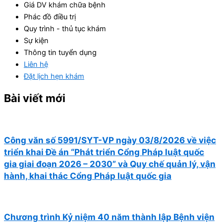
Giá DV khám chữa bệnh
Phác đồ điều trị
Quy trình - thủ tục khám
Sự kiện
Thông tin tuyển dụng
Liên hệ
Đặt lịch hẹn khám
Bài viết mới
Công văn số 5991/SYT-VP ngày 03/8/2026 về việc
triển khai Đề án “Phát triển Cổng Pháp luật quốc
gia giai đoạn 2026 – 2030” và Quy chế quản lý, vận
hành, khai thác Cổng Pháp luật quốc gia
Chương trình Kỷ niệm 40 năm thành lập Bệnh viện