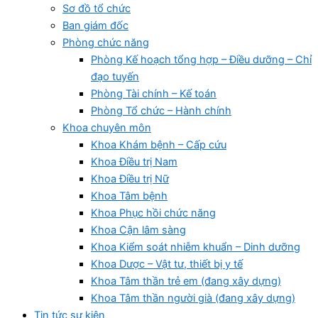
Sơ đồ tổ chức
Ban giám đốc
Phòng chức năng
Phòng Kế hoạch tổng hợp – Điều dưỡng – Chỉ
đạo tuyến
Phòng Tài chính – Kế toán
Phòng Tổ chức – Hành chính
Khoa chuyên môn
Khoa Khám bệnh – Cấp cứu
Khoa Điều trị Nam
Khoa Điều trị Nữ
Khoa Tâm bệnh
Khoa Phục hồi chức năng
Khoa Cận lâm sàng
Khoa Kiểm soát nhiễm khuẩn – Dinh dưỡng
Khoa Dược – Vật tư, thiết bị y tế
Khoa Tâm thần trẻ em (đang xây dựng)
Khoa Tâm thần người già (đang xây dựng)
Tin tức sự kiện