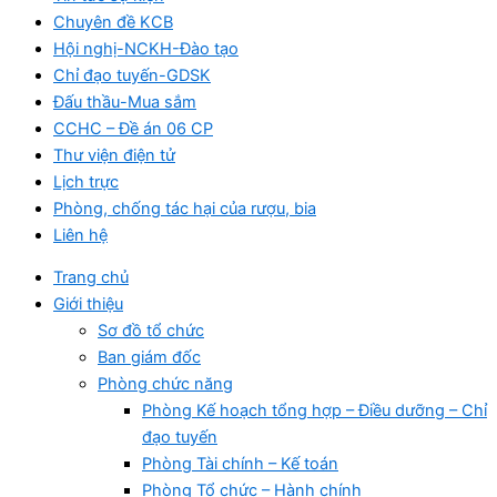
Chuyên đề KCB
Hội nghị-NCKH-Đào tạo
Chỉ đạo tuyến-GDSK
Đấu thầu-Mua sắm
CCHC – Đề án 06 CP
Thư viện điện tử
Lịch trực
Phòng, chống tác hại của rượu, bia
Liên hệ
Trang chủ
Giới thiệu
Sơ đồ tổ chức
Ban giám đốc
Phòng chức năng
Phòng Kế hoạch tổng hợp – Điều dưỡng – Chỉ
đạo tuyến
Phòng Tài chính – Kế toán
Phòng Tổ chức – Hành chính