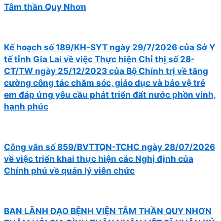
Tâm thần Quy Nhơn
Kế hoạch số 189/KH-SYT ngày 29/7/2026 của Sở Y
tế tỉnh Gia Lai về việc Thực hiện Chỉ thị số 28-
CT/TW ngày 25/12/2023 của Bộ Chính trị về tăng
cường công tác chăm sóc, giáo dục và bảo vệ trẻ
em đáp ứng yêu cầu phát triển đất nước phồn vinh,
hạnh phúc
Công văn số 859/BVTTQN-TCHC ngày 28/07/2026
về việc triển khai thực hiện các Nghị định của
Chính phủ về quản lý viên chức
BAN LÃNH ĐẠO BỆNH VIỆN TÂM THẦN QUY NHƠN