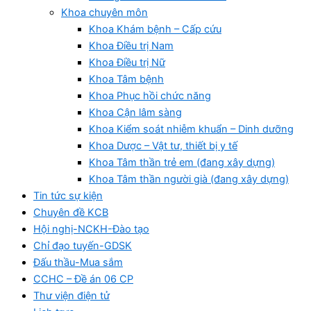
Khoa chuyên môn
Khoa Khám bệnh – Cấp cứu
Khoa Điều trị Nam
Khoa Điều trị Nữ
Khoa Tâm bệnh
Khoa Phục hồi chức năng
Khoa Cận lâm sàng
Khoa Kiểm soát nhiễm khuẩn – Dinh dưỡng
Khoa Dược – Vật tư, thiết bị y tế
Khoa Tâm thần trẻ em (đang xây dựng)
Khoa Tâm thần người già (đang xây dựng)
Tin tức sự kiện
Chuyên đề KCB
Hội nghị-NCKH-Đào tạo
Chỉ đạo tuyến-GDSK
Đấu thầu-Mua sắm
CCHC – Đề án 06 CP
Thư viện điện tử